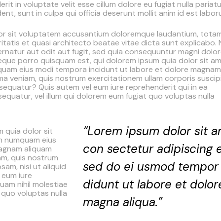
it in voluptate velit esse cillum dolore eu fugiat nulla pariatu
t, sunt in culpa qui officia deserunt mollit anim id est labor
rror sit voluptatem accusantium doloremque laudantium, tota
ritatis et quasi architecto beatae vitae dicta sunt explicabo
rnatur aut odit aut fugit, sed quia consequuntur magni dolo
eque porro quisquam est, qui dolorem ipsum quia dolor sit am
umquam eius modi tempora incidunt ut labore et dolore magnam
a veniam, quis nostrum exercitationem ullam corporis suscip
nsequatur? Quis autem vel eum iure reprehenderit qui in ea
sequatur, vel illum qui dolorem eum fugiat quo voluptas nulla
“Lorem ipsum dolor sit a
 quia dolor sit
non numquam eius
con sectetur adipiscing el
magnam aliquam
am, quis nostrum
sed do ei usmod tempor 
sam, nisi ut aliquid
 eum iure
didunt ut labore et dolor
quam nihil molestiae
 quo voluptas nulla
magna aliqua.”