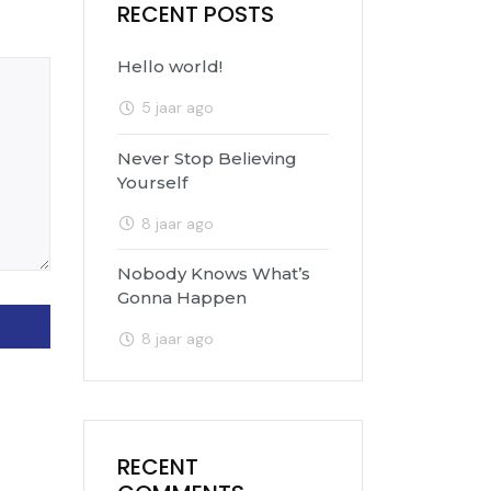
RECENT POSTS
Hello world!
5 jaar ago
Never Stop Believing
Yourself
8 jaar ago
Nobody Knows What’s
Gonna Happen
8 jaar ago
RECENT