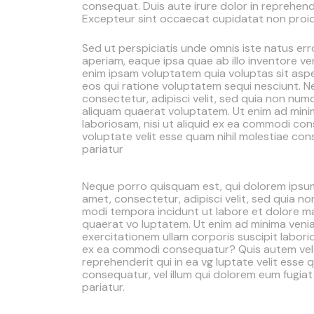
consequat. Duis aute irure dolor in reprehender
Excepteur sint occaecat cupidatat non proiden
Sed ut perspiciatis unde omnis iste natus e
aperiam, eaque ipsa quae ab illo inventore ve
enim ipsam voluptatem quia voluptas sit aspe
eos qui ratione voluptatem sequi nesciunt. N
consectetur, adipisci velit, sed quia non n
aliquam quaerat voluptatem. Ut enim ad minim
laboriosam, nisi ut aliquid ex ea commodi co
voluptate velit esse quam nihil molestiae con
pariatur
Neque porro quisquam est, qui dolorem ipsum
amet, consectetur, adipisci velit, sed quia 
modi tempora incidunt ut labore et dolore 
quaerat vo luptatem. Ut enim ad minima veni
exercitationem ullam corporis suscipit laborio
ex ea commodi consequatur? Quis autem vel
reprehenderit qui in ea vg luptate velit esse 
consequatur, vel illum qui dolorem eum fugiat
pariatur.