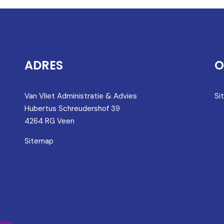
ADRES
O
Van Vliet Administratie & Advies
Si
Hubertus Schreudershof 39
4264 RG Veen
Sitemap
ign