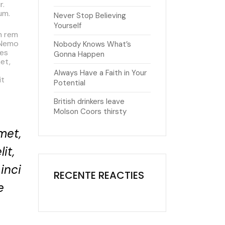
r.
um.
Never Stop Believing
Yourself
m rem
. Nemo
Nobody Knows What’s
res
Gonna Happen
et,
Always Have a Faith in Your
it
Potential
British drinkers leave
Molson Coors thirsty
met,
it,
inci
RECENTE REACTIES
e